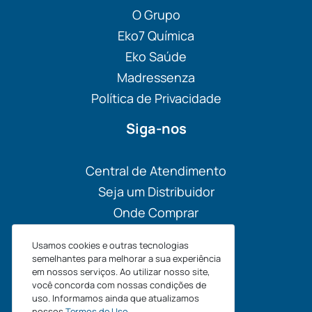
O Grupo
Eko7 Química
Eko Saúde
Madressenza
Política de Privacidade
Siga-nos
Central de Atendimento
Seja um Distribuidor
Onde Comprar
Materiais
Usamos cookies e outras tecnologias
Blog
semelhantes para melhorar a sua experiência
em nossos serviços. Ao utilizar nosso site,
você concorda com nossas condições de
uso. Informamos ainda que atualizamos
nossos
Termos de Uso
.