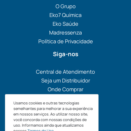
O Grupo
Eko7 Química
Eko Saúde
Madressenza
Política de Privacidade
Siga-nos
Central de Atendimento
Seja um Distribuidor
Onde Comprar
Materiais
Usamos cookies e outras tecnologias
Blog
semelhantes para melhorar a sua experiência
em nossos serviços. Ao utilizar nosso site,
você concorda com nossas condições de
uso. Informamos ainda que atualizamos
nossos
Termos de Uso
.