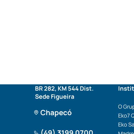
BR 282, KM 544 Dist.
Insti
Sede Figueira
O Gru
Chapecó
Eko7 
Eko S
(49) 3199 0700
Madre