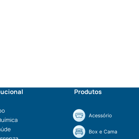
tucional
Produtos
po
Acessório
Química
aúde
Box e Cama
ssenza