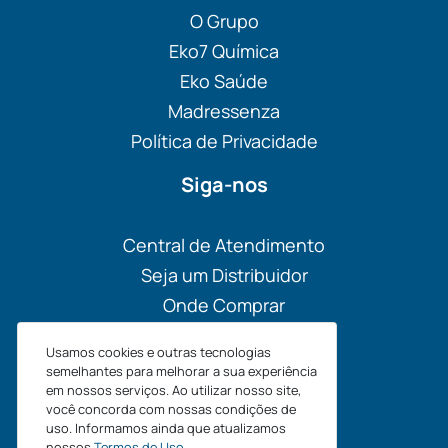
O Grupo
Eko7 Química
Eko Saúde
Madressenza
Política de Privacidade
Siga-nos
Central de Atendimento
Seja um Distribuidor
Onde Comprar
Materiais
Usamos cookies e outras tecnologias
Blog
semelhantes para melhorar a sua experiência
em nossos serviços. Ao utilizar nosso site,
você concorda com nossas condições de
uso. Informamos ainda que atualizamos
nossos
Termos de Uso
.