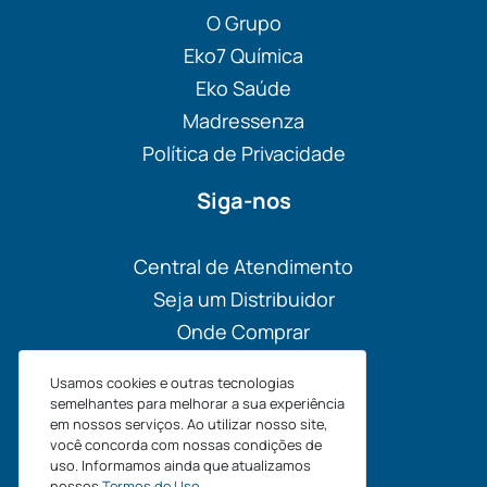
O Grupo
Eko7 Química
Eko Saúde
Madressenza
Política de Privacidade
Siga-nos
Central de Atendimento
Seja um Distribuidor
Onde Comprar
Materiais
Usamos cookies e outras tecnologias
Blog
semelhantes para melhorar a sua experiência
em nossos serviços. Ao utilizar nosso site,
você concorda com nossas condições de
uso. Informamos ainda que atualizamos
nossos
Termos de Uso
.